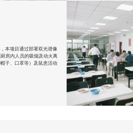
平，本项目通过部署双光谱像
别厨房内人员的吸烟及动火离
（帽子、口罩等）及鼠患活动
。