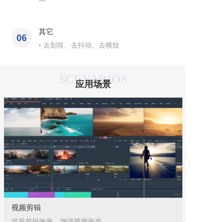
其它
• 去划痕、去抖动、去横纹
SCENARIOS
应用场景
视频剪辑
提升剪辑效率，增强视频画质